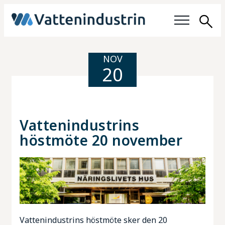
Sök
Fokusområden
NOV
20
Jobba med vatten
Medlemmar
Vattenindustrins
höstmöte 20 november
Om oss
Om Vattenindustrin
Organisation
Vattenindustrins höstmöte sker den 20
Medlemskap