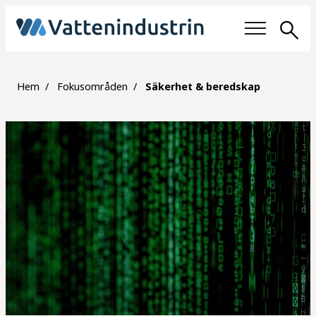
Sök
Fokusområden
Hem
Fokusområden
Säkerhet & beredskap
Jobba med vatten
Medlemmar
Om oss
Om Vattenindustrin
Organisation
Medlemskap