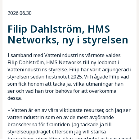
2026.06.30
Mötesplatser
Filip Dahlström, HMS
Kunskapsbank
Networks, ny i styrelsen
I samband med Vattenindustrins vårmöte valdes
Filip Dahlström, HMS Networks till ny ledamot i
Vattenindustrins styrelse. Filip har varit adjungerad i
styrelsen sedan höstmötet 2025. Vi frågade Filip vad
som fick honom att tacka ja, vilka utmaningar han
ser och vad han tror behövs för att överkomma
dessa.
– Vatten är en av våra viktigaste resurser, och jag ser
vattenindustrin som en av de mest avgörande
branscherna för framtiden. Jag tackade ja till
styrelseuppdraget eftersom jag vill stärka
branschens utveckling, öka samarbetet och vara med